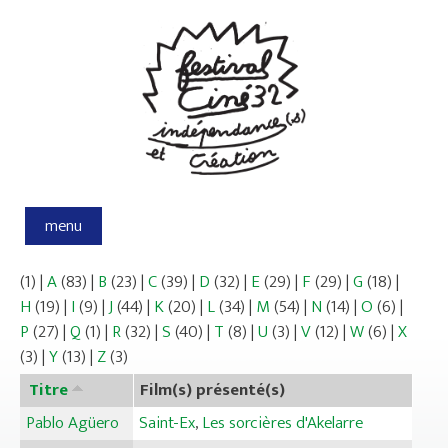
Aller au contenu principal
menu
(1)
|
A
(83)
|
B
(23)
|
C
(39)
|
D
(32)
|
E
(29)
|
F
(29)
|
G
(18)
|
H
(19)
|
I
(9)
|
J
(44)
|
K
(20)
|
L
(34)
|
M
(54)
|
N
(14)
|
O
(6)
|
P
(27)
|
Q
(1)
|
R
(32)
|
S
(40)
|
T
(8)
|
U
(3)
|
V
(12)
|
W
(6)
|
X
(3)
|
Y
(13)
|
Z
(3)
Titre
Film(s) présenté(s)
Pablo Agüero
Saint-Ex
,
Les sorcières d'Akelarre