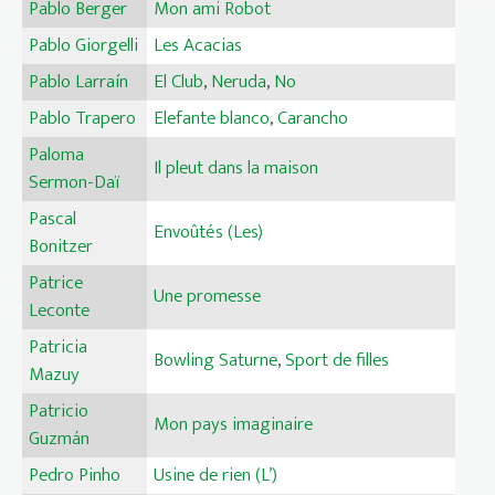
Pablo Berger
Mon ami Robot
Pablo Giorgelli
Les Acacias
Pablo Larraín
El Club
,
Neruda
,
No
Pablo Trapero
Elefante blanco
,
Carancho
Paloma
Il pleut dans la maison
Sermon-Daï
Pascal
Envoûtés (Les)
Bonitzer
Patrice
Une promesse
Leconte
Patricia
Bowling Saturne
,
Sport de filles
Mazuy
Patricio
Mon pays imaginaire
Guzmán
Pedro Pinho
Usine de rien (L’)