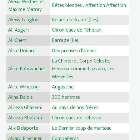
Alexia Walther et
Bêtes blondes
,
Affection Affection
Maxime Matray
Alexis Langlois
Reines du drame (Les)
Ali Asgari
Chroniques de Téhéran
Ali Cherri
Barrage (Le)
Alice Douard
Des preuves d'amour
La Chimère
,
Corpo Celeste
,
Alice Rohrwacher
Heureux comme Lazzaro
,
Les
Merveilles
Alice Winocour
Augustine
Aline Dalbis
300 hommes
Alireza Ghasemi
Au pays de nos frères
Alireza Khatami
Chroniques de Téhéran
Alix Delaporte
Le Dernier coup de marteau
Álvaro Brechner
Compañeros