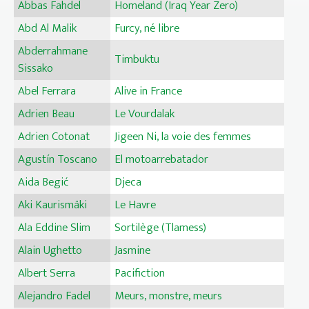
Abbas Fahdel
Homeland (Iraq Year Zero)
Abd Al Malik
Furcy, né libre
Abderrahmane
Timbuktu
Sissako
Abel Ferrara
Alive in France
Adrien Beau
Le Vourdalak
Adrien Cotonat
Jigeen Ni, la voie des femmes
Agustín Toscano
El motoarrebatador
Aida Begić
Djeca
Aki Kaurismäki
Le Havre
Ala Eddine Slim
Sortilège (Tlamess)
Alain Ughetto
Jasmine
Albert Serra
Pacifiction
Alejandro Fadel
Meurs, monstre, meurs