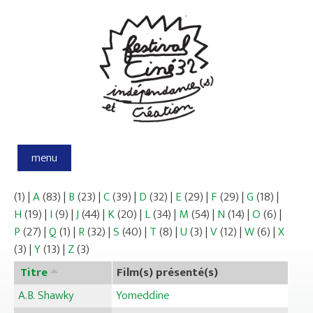
Aller au contenu principal
menu
(1)
|
A
(83)
|
B
(23)
|
C
(39)
|
D
(32)
|
E
(29)
|
F
(29)
|
G
(18)
|
H
(19)
|
I
(9)
|
J
(44)
|
K
(20)
|
L
(34)
|
M
(54)
|
N
(14)
|
O
(6)
|
P
(27)
|
Q
(1)
|
R
(32)
|
S
(40)
|
T
(8)
|
U
(3)
|
V
(12)
|
W
(6)
|
X
(3)
|
Y
(13)
|
Z
(3)
Titre
Film(s) présenté(s)
A.B. Shawky
Yomeddine