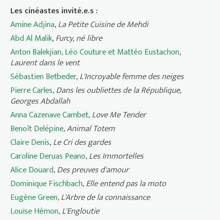
Les cinéastes invité.e.s :
Amine Adjina
,
La Petite Cuisine de Mehdi
Abd Al Malik
,
Furcy, né libre
Anton Balekjian, Léo Couture et Mattéo Eustachon
,
Laurent dans le vent
Sébastien Betbeder
,
L'Incroyable femme des neiges
Pierre Carles
,
Dans les oubliettes de la République,
Georges Abdallah
Anna Cazenave Cambet
,
Love Me Tender
Benoît Delépine
,
Animal Totem
Claire Denis
,
Le Cri des gardes
Caroline Deruas Peano
,
Les Immortelles
Alice Douard
,
Des preuves d'amour
Dominique Fischbach
,
Elle entend pas la moto
Eugène Green
,
L'Arbre de la connaissance
Louise Hémon
,
L'Engloutie