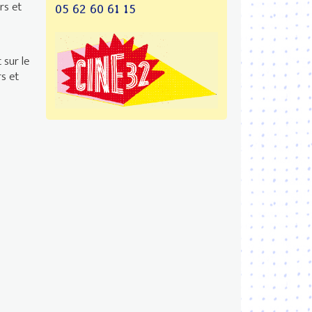
rs et
05 62 60 61 15
 sur le
s et