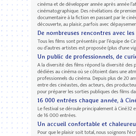
cinéma et de développer année après année l’attr
cinématographique. Des révélations de premiers
documentaire à la fiction en passant par le ciné
découverte, au plaisir, parfois avec dépaysement
De nombreuses rencontres avec les c
Tous les films sont présentés par l’équipe de Ci
ou d’autres artistes est proposée (plus d'une v
Un public de professionnels, de curi
A la diversité des films répond la diversité des 
dédiées au cinéma où se côtoient dans une atmo
professionnels du cinéma. Depuis plus de 20 ans,
entre des cinéastes, des acteurs, des producteur
pour préparer les sorties publiques des films da
16 000 entrées chaque année, à Ciné
Le festival se déroule principalement à Ciné32 e
de 16 000 entrées.
Un accueil confortable et chaleure
Pour que le plaisir soit total, nous soignons l'éc