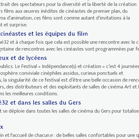
ait des spectateurs pour la diversité et la liberté de la création
 films aux œuvres inédites de cinéastes de premier plan, du
ma d’animation, ces films sont comme autant d’invitations à la
 et surprise.
inéastes et les équipes du film
né32 et à chaque fois que cela est possible une rencontre avec le 
igntaine de rencontres avec les cinéastes sont programmées par fe
eux et de lycéens
publics. Le Festival « Indépendance(s) et création » c’est 4 journée
sphère conviviale cinéphiles assidus, curieux ponctuels et
 la singularité de ce festival est d’être une belle occasion de ren
s, des distributeurs et des exploitants de salles de cinéma Art et 
ns les meilleures conditions.
32 et dans les salles du Gers
t se déploie dans toutes les salles de cinéma du Gers pour totalise
ux
rin et l'accueil de chacun.e : de belles salles confortables pour une q