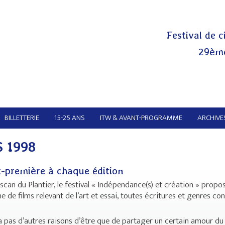
Festival de c
29ème
BILLETTERIE
15-25 ANS
ITW & AVANT-PROGRAMME
ARCHIVES
 1998
-première à chaque édition
Toscan du Plantier, le festival « Indépendance(s) et création » propo
 de films relevant de l’art et essai, toutes écritures et genres co
n’a pas d’autres raisons d’être que de partager un certain amour du