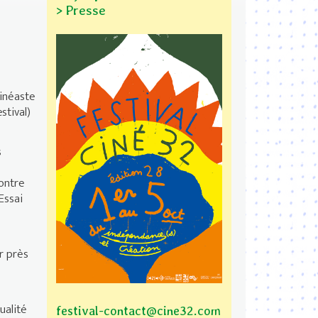
> Presse
cinéaste
stival)
s
contre
Essai
r près
ualité
festival-contact@cine32.com