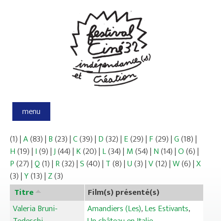
Aller au contenu principal
menu
(1)
|
A
(83)
|
B
(23)
|
C
(39)
|
D
(32)
|
E
(29)
|
F
(29)
|
G
(18)
|
H
(19)
|
I
(9)
|
J
(44)
|
K
(20)
|
L
(34)
|
M
(54)
|
N
(14)
|
O
(6)
|
P
(27)
|
Q
(1)
|
R
(32)
|
S
(40)
|
T
(8)
|
U
(3)
|
V
(12)
|
W
(6)
|
X
(3)
|
Y
(13)
|
Z
(3)
Titre
Film(s) présenté(s)
Valeria Bruni-
Amandiers (Les)
,
Les Estivants
,