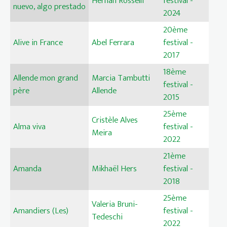
Hernán Rosselli
festival -
nuevo, algo prestado
2024
20ème
Alive in France
Abel Ferrara
festival -
2017
18ème
Allende mon grand
Marcia Tambutti
festival -
père
Allende
2015
25ème
Cristèle Alves
Alma viva
festival -
Meira
2022
21ème
Amanda
Mikhaël Hers
festival -
2018
25ème
Valeria Bruni-
Amandiers (Les)
festival -
Tedeschi
2022