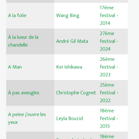
17ème
A la folie
Wang Bing
festival -
2014
27ème
À la lueur de la
André Gil Mata
festival -
chandelle
2024
26ème
A Man
Kei Ishikawa
festival -
2023
25ème
À pas aveugles
Christophe Cognet
festival -
2022
18ème
A peine j’ouvre les
Leyla Bouzid
festival -
yeux
2015
18ème