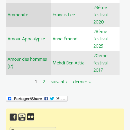
23ème
Ammonite
Francis Lee
festival -
2020
28ème
Amour Apocalypse
Anne Émond
festival -
2025
20ème
Amour des hommes
Mehdi Ben Attia
festival -
(L')
2017
1
2
suivant ›
dernier »
Pages
Chercher dans ce site