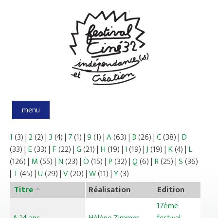
Aller au contenu principal
menu
1
(3)
|
2
(2)
|
3
(4)
|
7
(1)
|
9
(1)
|
A
(63)
|
B
(26)
|
C
(38)
|
D
(33)
|
E
(33)
|
F
(22)
|
G
(21)
|
H
(19)
|
I
(19)
|
J
(19)
|
K
(4)
|
L
(126)
|
M
(55)
|
N
(23)
|
O
(15)
|
P
(32)
|
Q
(6)
|
R
(25)
|
S
(36)
|
T
(45)
|
U
(29)
|
V
(20)
|
W
(11)
|
Y
(3)
Titre
Réalisation
Edition
17ème