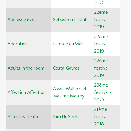
2020
22ème
Adolescentes
Sébastien Lifshitz
festival -
2019
22ème
Adoration
Fabrice du Welz
festival -
2019
22ème
Adults in the room
Costa-Gavras
festival -
2019
28ème
Alexia Walther et
Affection Affection
festival -
Maxime Matray
2025
21ème
After my death
Kim Ui-Seok
festival -
2018