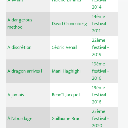
A 14 ans
Hélène Zimmer
festival -
2014
14ème
A dangerous
David Cronenberg
festival -
method
2011
22ème
À discrétion
Cédric Venail
festival -
2019
19ème
A dragon arrives !
Mani Haghighi
festival -
2016
19ème
A jamais
Benoît Jacquot
festival -
2016
23ème
À l'abordage
Guillaume Brac
festival -
2020