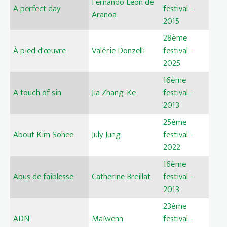
Fernando León de
A perfect day
festival -
Aranoa
2015
28ème
À pied d'œuvre
Valérie Donzelli
festival -
2025
16ème
A touch of sin
Jia Zhang-Ke
festival -
2013
25ème
About Kim Sohee
July Jung
festival -
2022
16ème
Abus de faiblesse
Catherine Breillat
festival -
2013
23ème
ADN
Maïwenn
festival -