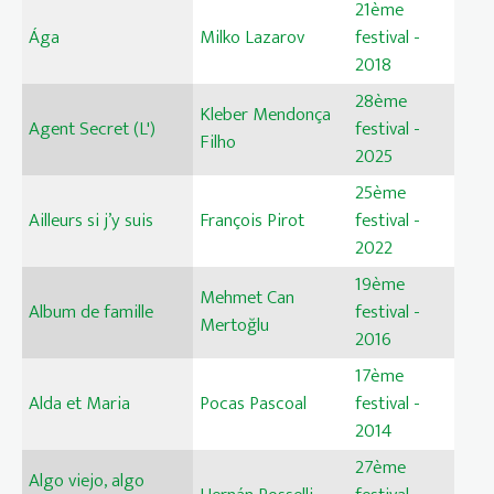
21ème
Ága
Milko Lazarov
festival -
2018
28ème
Kleber Mendonça
Agent Secret (L')
festival -
Filho
2025
25ème
Ailleurs si j’y suis
François Pirot
festival -
2022
19ème
Mehmet Can
Album de famille
festival -
Mertoğlu
2016
17ème
Alda et Maria
Pocas Pascoal
festival -
2014
27ème
Algo viejo, algo