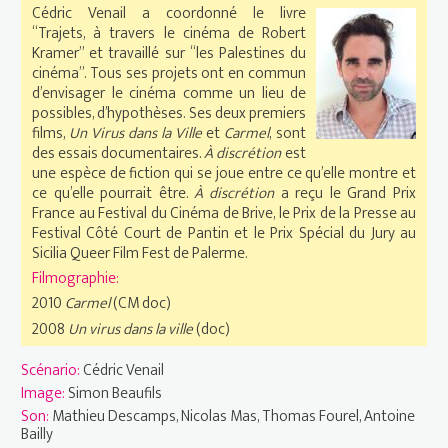
Cédric Venail a coordonné le livre
“Trajets, à travers le cinéma de Robert
Kramer” et travaillé sur “les Palestines du
cinéma”. Tous ses projets ont en commun
d’envisager le cinéma comme un lieu de
possibles, d’hypothèses. Ses deux premiers
films,
Un Virus dans la Ville
et
Carmel
, sont
des essais documentaires.
À discrétion
est
une espèce de fiction qui se joue entre ce qu’elle montre et
ce qu’elle pourrait être.
À discrétion
a reçu le Grand Prix
France au Festival du Cinéma de Brive, le Prix de la Presse au
Festival Côté Court de Pantin et le Prix Spécial du Jury au
Sicilia Queer Film Fest de Palerme.
Filmographie:
2010
Carmel
(CM doc)
2008
Un virus dans la ville
(doc)
Scénario:
Cédric Venail
Image:
Simon Beaufils
Son:
Mathieu Descamps, Nicolas Mas, Thomas Fourel, Antoine
Bailly