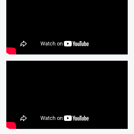
A discrétion
À discrétion — Bande-annonce VF
(2019)