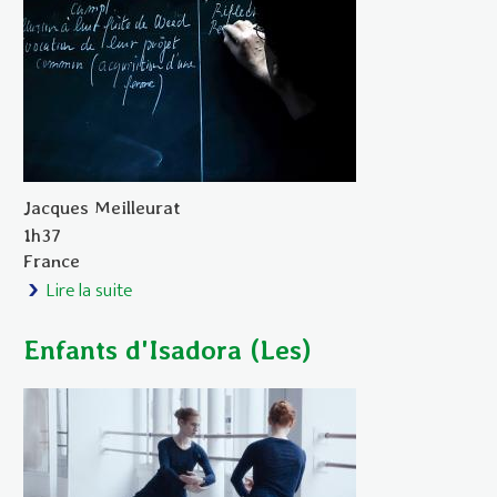
Jacques Meilleurat
1h37
France
Lire la suite
de En désordre
Enfants d'Isadora (Les)