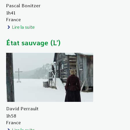
Pascal Bonitzer
1h41
France
Lire la suite
de Envoûtés (Les)
État sauvage (L’)
David Perrault
1h58
France