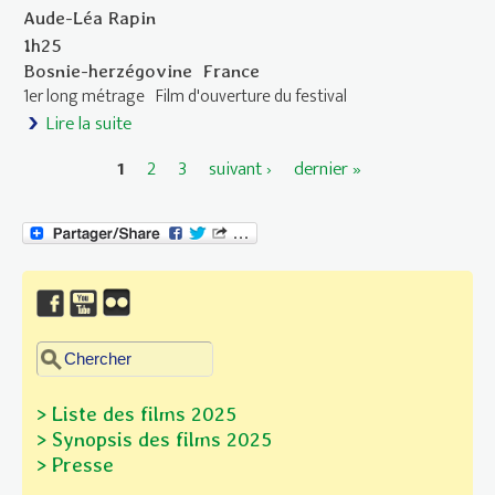
Aude-Léa Rapin
1h25
Bosnie-herzégovine
France
1er long métrage
Film d'ouverture du festival
Lire la suite
de Héros ne meurent jamais (Les)
1
2
3
suivant ›
dernier »
Pages
Chercher dans ce site
Formulaire de recherche
> Liste des films 2025
> Synopsis des films
2025
> Presse