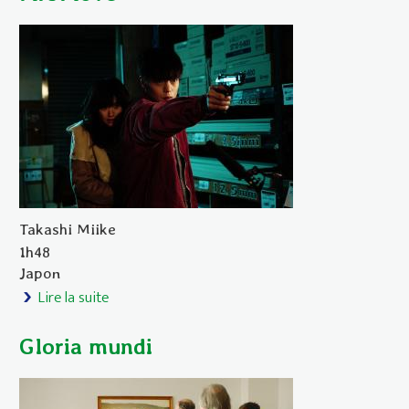
Takashi Miike
1h48
Japon
Lire la suite
de First love
Gloria mundi