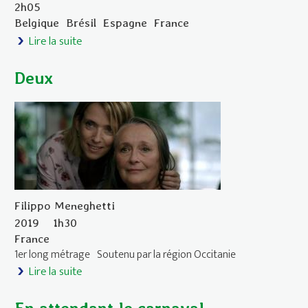
2h05
Belgique
Brésil
Espagne
France
Lire la suite
de Cuban network
Deux
Filippo Meneghetti
2019
1h30
France
1er long métrage
Soutenu par la région Occitanie
Lire la suite
de Deux