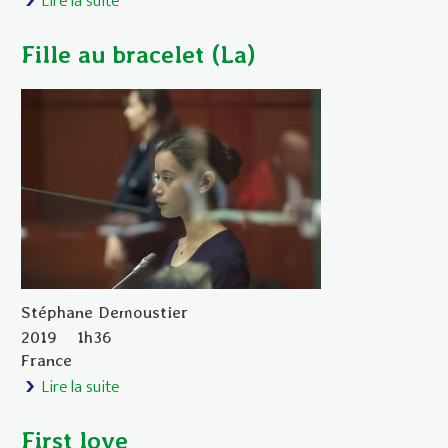
Lire la suite
de État sauvage (L’)
Fille au bracelet (La)
Stéphane Demoustier
2019
1h36
France
Lire la suite
de Fille au bracelet (La)
First love