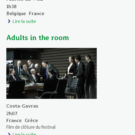
1h38
Belgique
France
Lire la suite
de Adoration
Adults in the room
Costa-Gavras
2h07
France
Grèce
Film de clôture du festival
Lire la suite
de Adults in the room