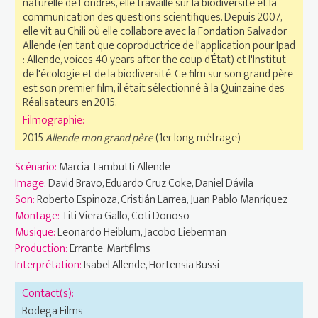
naturelle de Londres, elle travaille sur la biodiversité et la
communication des questions scientifiques. Depuis 2007,
elle vit au Chili où elle collabore avec la Fondation Salvador
Allende (en tant que coproductrice de l'application pour Ipad
: Allende, voices 40 years after the coup d’État) et l'Institut
de l'écologie et de la biodiversité. Ce film sur son grand père
est son premier film, il était sélectionné à la Quinzaine des
Réalisateurs en 2015.
Filmographie:
2015
Allende mon grand père
(1er long métrage)
Scénario:
Marcia Tambutti Allende
Image:
David Bravo, Eduardo Cruz Coke, Daniel Dávila
Son:
Roberto Espinoza, Cristián Larrea, Juan Pablo Manríquez
Montage:
Titi Viera Gallo, Coti Donoso
Musique:
Leonardo Heiblum, Jacobo Lieberman
Production:
Errante, Martfilms
Interprétation:
Isabel Allende, Hortensia Bussi
Contact(s):
Bodega Films