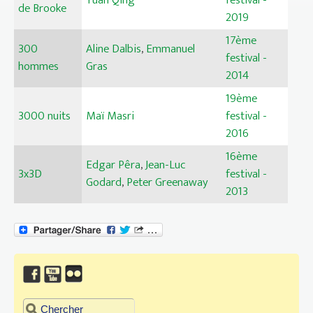
Yuan Qing
festival -
de Brooke
2019
17ème
300
Aline Dalbis
,
Emmanuel
festival -
hommes
Gras
2014
19ème
3000 nuits
Maï Masri
festival -
2016
16ème
Edgar Pêra
,
Jean-Luc
3x3D
festival -
Godard
,
Peter Greenaway
2013
Chercher dans ce site
Formulaire de recherche