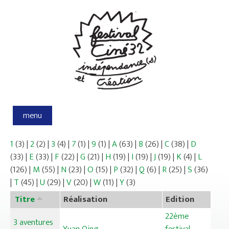
Aller au contenu principal
menu
1
(3)
|
2
(2)
|
3
(4)
|
7
(1)
|
9
(1)
|
A
(63)
|
B
(26)
|
C
(38)
|
D
(33)
|
E
(33)
|
F
(22)
|
G
(21)
|
H
(19)
|
I
(19)
|
J
(19)
|
K
(4)
|
L
(126)
|
M
(55)
|
N
(23)
|
O
(15)
|
P
(32)
|
Q
(6)
|
R
(25)
|
S
(36)
|
T
(45)
|
U
(29)
|
V
(20)
|
W
(11)
|
Y
(3)
Titre
Réalisation
Edition
22ème
3 aventures