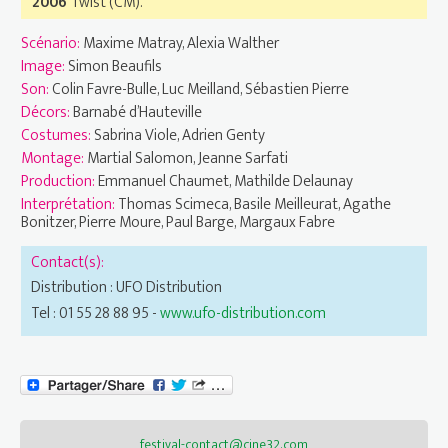
2006
Twist (CM).
Scénario:
Maxime Matray, Alexia Walther
Image:
Simon Beaufils
Son:
Colin Favre-Bulle, Luc Meilland, Sébastien Pierre
Décors:
Barnabé d’Hauteville
Costumes:
Sabrina Viole, Adrien Genty
Montage:
Martial Salomon, Jeanne Sarfati
Production:
Emmanuel Chaumet, Mathilde Delaunay
Interprétation:
Thomas Scimeca, Basile Meilleurat, Agathe
Bonitzer, Pierre Moure, Paul Barge, Margaux Fabre
Contact(s):
Distribution : UFO Distribution
Tel : 01 55 28 88 95 -
www.ufo-distribution.com
festival-contact@cine32.com