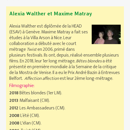
Alexia Walther et Maxime Matray
Alexia Walther est diplômée de la HEAD
(ESAV) à Genève. Maxime Matray a fait ses
études à la Villa Arson à Nice. Leur
collaboration a débuté avec le court
métrage
Twist
en 2006, primé dans
plusieurs festivals. Ils ont, depuis, réalisé ensemble plusieurs
films. En 2018, leur 1er long métrage,
Bêtes blondes
a été
présenté en première mondiale à la Semaine de la critique
de la Mostra de Venise. Il a eu le Prix André Bazin à Entrevues
Belfort.
Affection affection
est leur 2ème long-métrage.
Filmographie:
2018
Bêtes blondes (1er LM).
2013
Malfaisant (CM).
2012
Les Ambassadeurs (CM).
2008
L’été (CM).
2008
L'élan (CM).