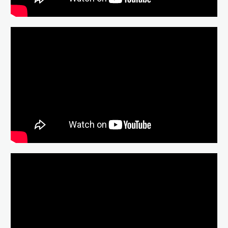
“Indépendance(s) et Création" 2018
: Basile Meuillerat pour Bêtes
blondes
Blonde Animals / Bêtes blondes
(2019) - Trailer (French)