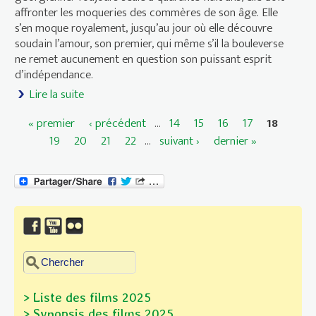
affronter les moqueries des commères de son âge. Elle
s’en moque royalement, jusqu’au jour où elle découvre
soudain l’amour, son premier, qui même s’il la bouleverse
ne remet aucunement en question son puissant esprit
d’indépendance.
Lire la suite
de Le Merle et la Mûre
« premier
‹ précédent
…
14
15
16
17
18
Pages
19
20
21
22
…
suivant ›
dernier »
Chercher dans ce site
Formulaire de recherche
> Liste des films 2025
> Synopsis des films
2025