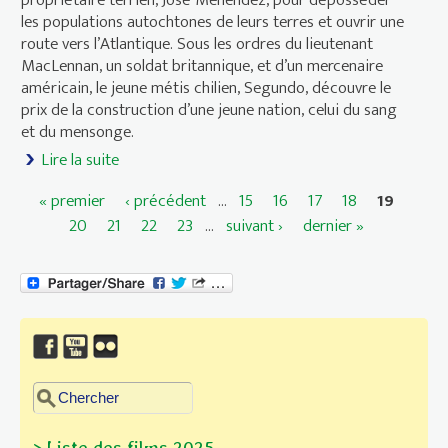
les populations autochtones de leurs terres et ouvrir une
route vers l’Atlantique. Sous les ordres du lieutenant
MacLennan, un soldat britannique, et d’un mercenaire
américain, le jeune métis chilien, Segundo, découvre le
prix de la construction d’une jeune nation, celui du sang
et du mensonge.
Lire la suite
de Les Colons
« premier
‹ précédent
…
15
16
17
18
19
Pages
20
21
22
23
…
suivant ›
dernier »
Chercher dans ce site
Formulaire de recherche
> Liste des films 2025