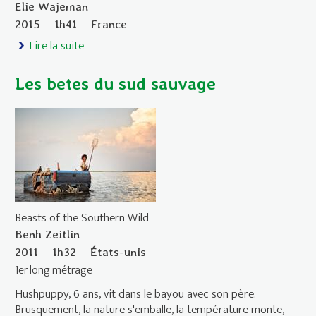
Elie Wajeman
2015
1h41
France
Lire la suite
de Les Anarchistes
Les betes du sud sauvage
Beasts of the Southern Wild
Benh Zeitlin
2011
1h32
États-unis
1er long métrage
Hushpuppy, 6 ans, vit dans le bayou avec son père.
Brusquement, la nature s'emballe, la température monte,