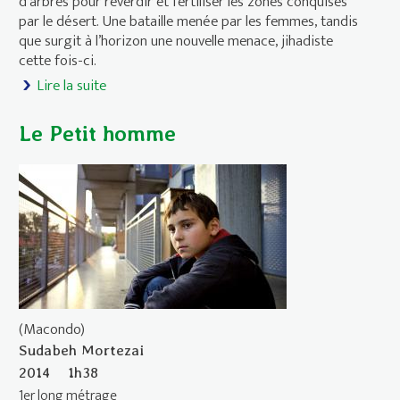
d’arbres pour reverdir et fertiliser les zones conquises
par le désert. Une bataille menée par les femmes, tandis
que surgit à l’horizon une nouvelle menace, jihadiste
cette fois-ci.
Lire la suite
de Le périmètre de Kamsé
Le Petit homme
(Macondo)
Sudabeh Mortezai
2014
1h38
1er long métrage