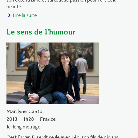
beauté.
Lire la suite
de Le Scandale Paradjanov ou La Vie
tumultueuse d’un artiste soviétique
Le sens de l’humour
Marilyne Canto
2013
1h28
France
1er long métrage
C'est l’hiver. Elise vit seule avec Léo, son fils de dix ans