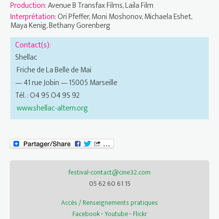
Production:
Avenue B Transfax Films, Laila Film
Interprétation:
Ori Pfeffer, Moni Moshonov, Michaela Eshet,
Maya Kenig, Bethany Gorenberg
Contact(s):
Shellac
Friche de La Belle de Mai
— 41 rue Jobin — 15005 Marseille
Tél. : O4 95 O4 9S 92
www.shellac-altern.org
festival-contact@cine32.com
05 62 60 61 15
Accès / Renseignements pratiques
Facebook
-
Youtube
-
Flickr