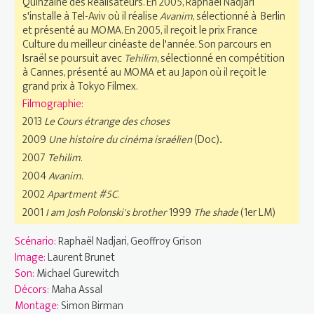
Quinzaine des Réalisateurs. En 2005, Raphaël Nadjari
s'installe à Tel-Aviv où il réalise
Avanim
, sélectionné à Berlin
et présenté au MOMA. En 2005, il reçoit le prix France
Culture du meilleur cinéaste de l'année. Son parcours en
Israël se poursuit avec
Tehilim
, sélectionné en compétition
à Cannes, présenté au MOMA et au Japon où il reçoit le
grand prix à Tokyo Filmex.
Filmographie:
2013
Le Cours étrange des choses
2009
Une histoire du cinéma israélien
(Doc)..
2007
Tehilim
.
2004
Avanim
.
2002
Apartment #5C
.
2001
I am Josh Polonski's brother
1999
The shade
(1er LM)
Scénario:
Raphaël Nadjari, Geoffroy Grison
Image:
Laurent Brunet
Son:
Michael Gurewitch
Décors:
Maha Assal
Montage:
Simon Birman