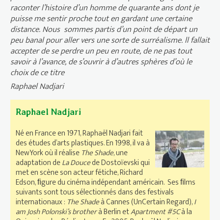
raconter l’histoire d’un homme de quarante ans dont je
puisse me sentir proche tout en gardant une certaine
distance. Nous sommes partis d’un point de départ un
peu banal pour aller vers une sorte de surréalisme. ll fallait
accepter de se perdre un peu en route, de ne pas tout
savoir à l’avance, de s’ouvrir à d’autres sphères d’où le
choix de ce titre
Raphael Nadjari
Raphael Nadjari
Né en France en 1971, Raphaël Nadjari fait
des études d’arts plastiques. En 1998, il va à
NewYork où il réalise
The Shade
, une
adaptation de
La Douce
de Dostoïevski qui
met en scène son acteur fétiche, Richard
Edson, ﬁgure du cinéma indépendant américain. Ses ﬁlms
suivants sont tous sélectionnés dans des festivals
internationaux :
The Shade
à Cannes (UnCertain Regard),
I
am Josh Polonski’s brother
à Berlin et
Apartment #5C
à la