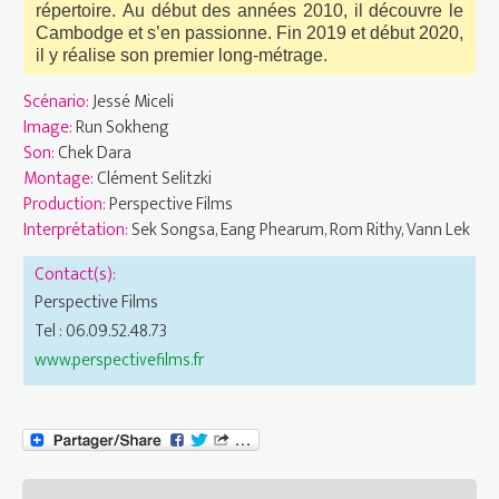
répertoire. Au début des années 2010, il découvre le
Cambodge et s’en passionne. Fin 2019 et début 2020,
il y réalise son premier long-métrage.
Scénario:
Jessé Miceli
Image:
Run Sokheng
Son:
Chek Dara
Montage:
Clément Selitzki
Production:
Perspective Films
Interprétation:
Sek Songsa, Eang Phearum, Rom Rithy, Vann Lek
Contact(s):
Perspective Films
Tel : 06.09.52.48.73
www.perspectivefilms.fr