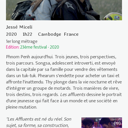
Jessé Miceli
2020
1h22
Cambodge
France
1er long métrage
Edition:
23ème festival - 2020
Phnom Penh aujourd'hui. Trois jeunes, trois perspectives,
trois parcours. Songsa, adolescent introverti, est envoyé
dans la capitale par sa famille pour vendre des vêtements
dans un tuk-tuk. Phearum s'endette pour acheter un taxi et
affronte l'inattendu. Thy plonge dans la vie nocturne et rêve
d'intégrer un groupe de motards. Trois manières de vivre,
trois destins, trois regards.
Les affluents
dessine le portrait
d'une jeunesse qui fait face à un monde et une société en
pleine mutation.
"Les Affluents est né du réel. Son
sujet, sa forme, sa construction,
LES AFFLUENTS Bande Annonce