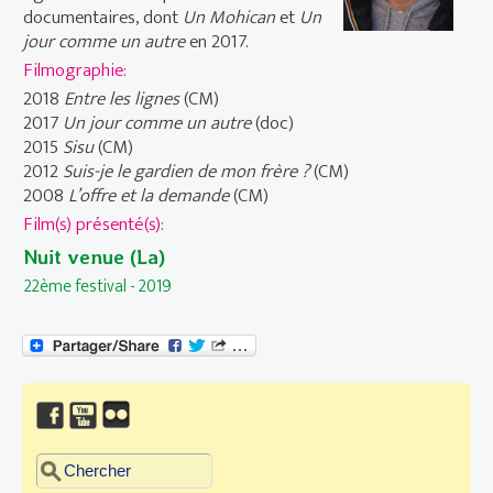
documentaires, dont
Un Mohican
et
Un
jour comme un autre
en 2017.
Filmographie:
2018
Entre les lignes
(CM)
2017
Un jour comme un autre
(doc)
2015
Sisu
(CM)
2012
Suis-je le gardien de mon frère ?
(CM)
2008
L’offre et la demande
(CM)
Film(s) présenté(s):
Nuit venue (La)
22ème festival - 2019
Chercher dans ce site
Formulaire de recherche