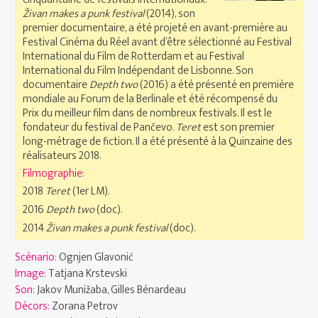
Živan makes a punk festival
(2014), son
premier documentaire, a été projeté en avant-première au
Festival Cinéma du Réel avant d’être sélectionné au Festival
International du Film de Rotterdam et au Festival
International du Film Indépendant de Lisbonne. Son
documentaire
Depth two
(2016) a été présenté en première
mondiale au Forum de la Berlinale et été récompensé du
Prix du meilleur film dans de nombreux festivals. Il est le
fondateur du festival de Pančevo.
Teret
est son premier
long-métrage de fiction. Il a été présenté à la Quinzaine des
réalisateurs 2018.
Filmographie:
2018
Teret
(1er LM).
2016
Depth two
(doc).
2014
Živan makes a punk festival
(doc).
Scénario:
Ognjen Glavonić
Image:
Tatjana Krstevski
Son:
Jakov Munižaba, Gilles Bénardeau
Décors:
Zorana Petrov