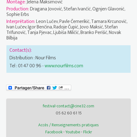
Montage:
Jelena Maksimović
Production:
Dragana Jovović, Stefan Ivančić, Ognjen Glavonić,
Sophie Erbs
Interprétation:
Leon Lučev, Pavle Čemerikić, Tamara Krcunović,
Ivan Lučev, Igor Benčina, Radoje Čupić, Jovo Maksić, Stefan
Trifunović, Tanja Pjevac, Ljubiša Miličić, Branko Perišić, Novak
Bilbija
Contact(s):
Distribution : Nour Films
Tel : 01 47 00 96 -
www.nourfilms.com
festival-contact@cine32.com
05 62 60 61 15
Accès / Renseignements pratiques
Facebook
-
Youtube
-
Flickr