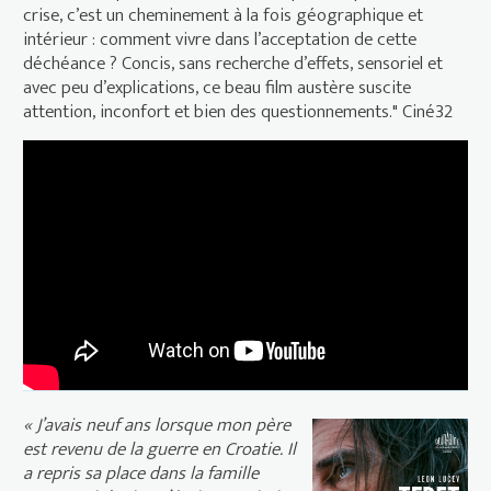
crise, c’est un cheminement à la fois géographique et
intérieur : comment vivre dans l’acceptation de cette
déchéance ? Concis, sans recherche d’effets, sensoriel et
avec peu d’explications, ce beau film austère suscite
attention, inconfort et bien des questionnements." Ciné32
Teret (La Charge) - Bande Annonce
VOST – 2018
« J’avais neuf ans lorsque mon père
est revenu de la guerre en Croatie. Il
a repris sa place dans la famille