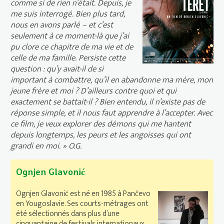
comme si de rien n’était. Depuis, je
me suis interrogé. Bien plus tard,
nous en avons parlé – et c’est
seulement à ce moment-là que j’ai
pu clore ce chapitre de ma vie et de
celle de ma famille. Persiste cette
question : qu’y avait-il de si
important à combattre, qu’il en abandonne ma mère, mon
jeune frère et moi ? D’ailleurs contre quoi et qui
exactement se battait-il ? Bien entendu, il n’existe pas de
réponse simple, et il nous faut apprendre à l’accepter. Avec
ce film, je veux explorer des démons qui me hantent
depuis longtemps, les peurs et les angoisses qui ont
grandi en moi. »
O.G.
Ognjen Glavonić
Ognjen Glavonić est né en 1985 à Pančevo
en Yougoslavie. Ses courts-métrages ont
été sélectionnés dans plus d’une
cinquantaine de festivals internationaux.