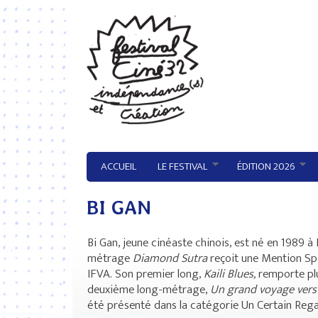
Aller au contenu principal
ACCUEIL
LE FESTIVAL
ÉDITION 2026
BI GAN
Bi Gan, jeune cinéaste chinois, est né en 1989 a
métrage
Diamond Sutra
reçoit une Mention Spe
IFVA. Son premier long,
Kaili Blues,
remporte plu
deuxième long-métrage,
Un grand voyage vers 
été présenté dans la catégorie Un Certain Rega