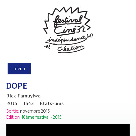
Aller au contenu principal
menu
DOPE
Rick Famuyiwa
2015
1h43
États-unis
Sortie:
novembre 2015
Edition:
18ème festival - 2015
DOPE - Bande-Annonce Officielle