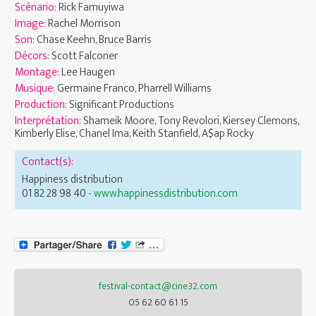
Scénario:
Rick Famuyiwa
Image:
Rachel Morrison
Son:
Chase Keehn, Bruce Barris
Décors:
Scott Falconer
Montage:
Lee Haugen
Musique:
Germaine Franco, Pharrell Williams
Production:
Significant Productions
Interprétation:
Shameik Moore, Tony Revolori, Kiersey Clemons,
Kimberly Elise, Chanel Ima, Keith Stanfield, A$ap Rocky
Contact(s):
Happiness distribution
01 82 28 98 40 -
www.happinessdistribution.com
festival-contact@cine32.com
05 62 60 61 15