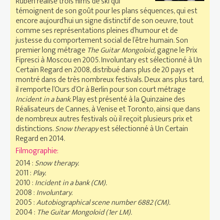
Ruben réalise trois films de ski qui
témoignent de son goût pour les plans séquences, qui est
encore aujourd’hui un signe distinctif de son oeuvre, tout
comme ses représentations pleines d’humour et de
justesse du comportement social de l’être humain. Son
premier long métrage
The Guitar Mongoloid,
gagne le Prix
Fipresci à Moscou en 2005. Involuntary est sélectionné à Un
Certain Regard en 2008, distribué dans plus de 20 pays et
montré dans de très nombreux festivals. Deux ans plus tard,
il remporte l’Ours d’Or à Berlin pour son court métrage
Incident in a bank
. Play est présenté à la Quinzaine des
Réalisateurs de Cannes, à Venise et Toronto, ainsi que dans
de nombreux autres festivals où il reçoit plusieurs prix et
distinctions.
Snow therapy
est sélectionné à Un Certain
Regard en 2014.
Filmographie:
2014 :
Snow therapy.
2011 :
Play.
2010 :
Incident in a bank (CM).
2008 :
Involuntary.
2005 :
Autobiographical scene number 6882 (CM).
2004 :
The Guitar Mongoloid (1er LM).