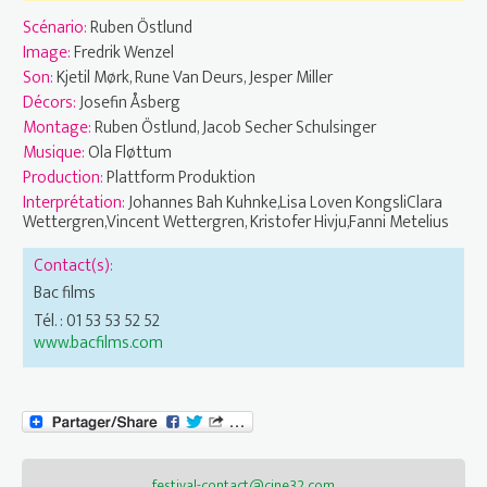
Scénario:
Ruben Östlund
Image:
Fredrik Wenzel
Son:
Kjetil Mørk, Rune Van Deurs, Jesper Miller
Décors:
Josefin Åsberg
Montage:
Ruben Östlund, Jacob Secher Schulsinger
Musique:
Ola Fløttum
Production:
Plattform Produktion
Interprétation:
Johannes Bah Kuhnke,Lisa Loven KongsliClara
Wettergren,Vincent Wettergren, Kristofer Hivju,Fanni Metelius
Contact(s):
Bac films
Tél. : 01 53 53 52 52
www.bacfilms.com
festival-contact@cine32.com