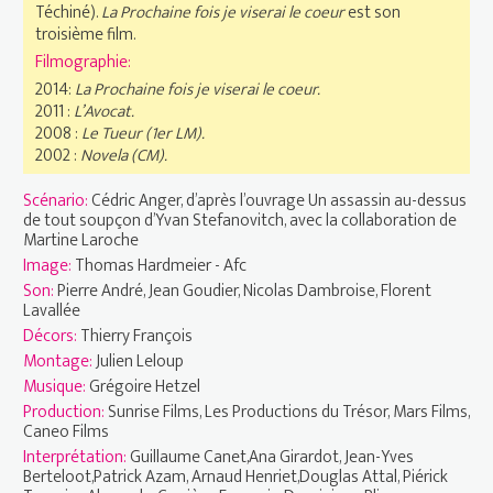
Téchiné).
La Prochaine fois je viserai le coeur
est son
troisième film.
Filmographie:
2014:
La Prochaine fois je viserai le coeur.
2011 :
L’Avocat.
2008 :
Le Tueur (1er LM).
2002 :
Novela (CM).
Scénario:
Cédric Anger, d’après l’ouvrage Un assassin au-dessus
de tout soupçon d’Yvan Stefanovitch, avec la collaboration de
Martine Laroche
Image:
Thomas Hardmeier - Afc
Son:
Pierre André, Jean Goudier, Nicolas Dambroise, Florent
Lavallée
Décors:
Thierry François
Montage:
Julien Leloup
Musique:
Grégoire Hetzel
Production:
Sunrise Films, Les Productions du Trésor, Mars Films,
Caneo Films
Interprétation:
Guillaume Canet,Ana Girardot, Jean-Yves
Berteloot,Patrick Azam, Arnaud Henriet,Douglas Attal, Piérick