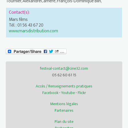
Tournier, AlexandreCarrière, François-Dominique Blin,
Contact(s):
Mars films
Tél. : 01 56 43 67 20
www.marsdistribution.com
festival-contact@cine32.com
05 62 60 61 15
Accès / Renseignements pratiques
Facebook
-
Youtube
-
Flickr
Mentions légales
Partenaires
Plan du site