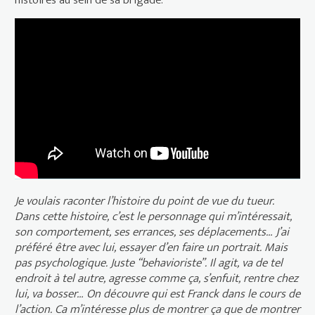
histoires au sein de sa brigade.
La prochaine fois je viserai le coeur
- Bande-Annonce
Je voulais raconter l’histoire du point de vue du tueur.
Dans cette histoire, c’est le personnage qui m’intéressait,
son comportement, ses errances, ses déplacements… J’ai
préféré être avec lui, essayer d’en faire un portrait. Mais
pas psychologique. Juste “behavioriste”. Il agit, va de tel
endroit à tel autre, agresse comme ça, s’enfuit, rentre chez
lui, va bosser… On découvre qui est Franck dans le cours de
l’action. Ca m’intéresse plus de montrer ça que de montrer