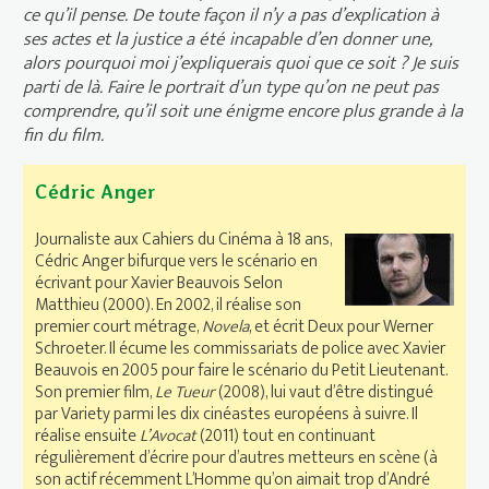
ce qu’il pense. De toute façon il n’y a pas d’explication à
ses actes et la justice a été incapable d’en donner une,
alors pourquoi moi j’expliquerais quoi que ce soit ? Je suis
parti de là. Faire le portrait d’un type qu’on ne peut pas
comprendre, qu’il soit une énigme encore plus grande à la
fin du film.
Cédric Anger
Journaliste aux Cahiers du Cinéma à 18 ans,
Cédric Anger bifurque vers le scénario en
écrivant pour Xavier Beauvois Selon
Matthieu (2000). En 2002, il réalise son
premier court métrage,
Novela
, et écrit Deux pour Werner
Schroeter. Il écume les commissariats de police avec Xavier
Beauvois en 2005 pour faire le scénario du Petit Lieutenant.
Son premier film,
Le Tueur
(2008), lui vaut d’être distingué
par Variety parmi les dix cinéastes européens à suivre. Il
réalise ensuite
L’Avocat
(2011) tout en continuant
régulièrement d’écrire pour d’autres metteurs en scène (à
son actif récemment L’Homme qu’on aimait trop d’André