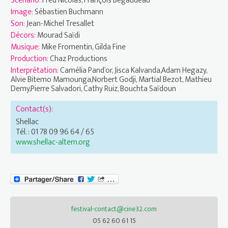
Scénario:
Fred Nicolas, François Bégaudeau
Image:
Sébastien Buchmann
Son:
Jean-Michel Tresallet
Décors:
Mourad Saïdi
Musique:
Mike Fromentin, Gilda Fine
Production:
Chaz Productions
Interprétation:
Camélia Pand’or, Jisca Kalvanda,Adam Hegazy,
Alvie Bitemo Mamounga,Norbert Godji, Martial Bezot, Mathieu
Demy,Pierre Salvadori, Cathy Ruiz, Bouchta Saïdoun
Contact(s):
Shellac
Tél. : 01 78 09 96 64 / 65
www.shellac-altern.org
festival-contact@cine32.com
05 62 60 61 15