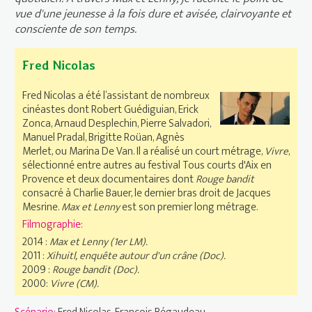
vue d'une jeunesse à la fois dure et avisée, clairvoyante et
consciente de son temps.
Fred Nicolas
Fred Nicolas a été l’assistant de nombreux
cinéastes dont Robert Guédiguian, Erick
Zonca, Arnaud Desplechin, Pierre Salvadori,
Manuel Pradal, Brigitte Roüan, Agnès
Merlet, ou Marina De Van. Il a réalisé un court métrage,
Vivre
,
sélectionné entre autres au festival Tous courts d'Aix en
Provence et deux documentaires dont
Rouge bandit
consacré à Charlie Bauer, le dernier bras droit de Jacques
Mesrine.
Max et Lenny
est son premier long métrage.
Filmographie:
2014 :
Max et Lenny (1er LM).
2011 :
Xihuitl, enquête autour d'un crâne (Doc).
2009 :
Rouge bandit (Doc).
2000:
Vivre (CM).