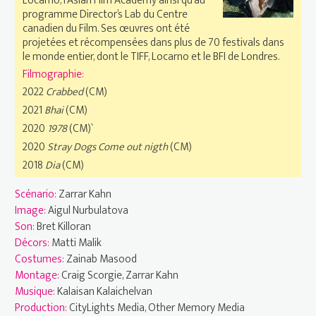
Locarno, l’Asian Film Academy ainsi qu’au
programme Director’s Lab du Centre
canadien du Film. Ses œuvres ont été
projetées et récompensées dans plus de 70 festivals dans
le monde entier, dont le TIFF, Locarno et le BFI de Londres.
Filmographie:
2022
Crabbed
(CM)
2021
Bhai
(CM)
2020
1978
(CM)`
2020
Stray Dogs Come out nigth
(CM)
2018
Dia
(CM)
Scénario:
Zarrar Kahn
Image:
Aigul Nurbulatova
Son:
Bret Killoran
Décors:
Matti Malik
Costumes:
Zainab Masood
Montage:
Craig Scorgie, Zarrar Kahn
Musique:
Kalaisan Kalaichelvan
Production:
CityLights Media, Other Memory Media