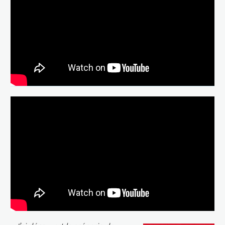
(Vincent must die) dir. Stéphan
Castang (VO)
“Indépendance(s) et Création” 2023
: Vincent doit mourir