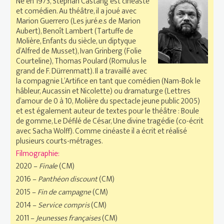
Né en 1973, Stéphan Castang est cinéaste
et comédien. Au théâtre, il a joué avec
Marion Guerrero (Les juré.e.s de Marion
Aubert), Benoît Lambert (Tartuffe de
Molière, Enfants du siècle, un diptyque
d’Alfred de Musset), Ivan Grinberg (Folie
Courteline), Thomas Poulard (Romulus le
grand de F. Dürrenmatt). Il a travaillé avec
la compagnie L’Artifice en tant que comédien (Nam-Bok le
hâbleur, Aucassin et Nicolette) ou dramaturge (Lettres
d’amour de 0 à 10, Molière du spectacle jeune public 2005)
et est également auteur de textes pour le théâtre : Boule
de gomme, Le Défilé de César, Une divine tragédie (co-écrit
avec Sacha Wolff). Comme cinéaste il a écrit et réalisé
plusieurs courts-métrages.
Filmographie:
2020 –
Finale
(CM)
2016 –
Panthéon discount
(CM)
2015 –
Fin de campagne
(CM)
2014 –
Service compris
(CM)
2011 –
Jeunesses françaises
(CM)