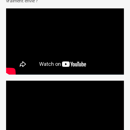
vraiment envie ?
MADAME HOFMANN | Bande-
annonce
“Indépendance(s) et Création” 2023
: Madame Hofmann