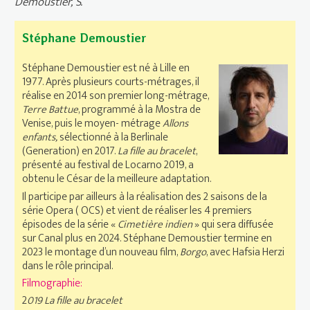
Demoustier, S.
Stéphane Demoustier
Stéphane Demoustier est né à Lille en
1977. Après plusieurs courts-métrages, il
réalise en 2014 son premier long-métrage,
Terre Battue
, programmé à la Mostra de
Venise, puis le moyen- métrage
Allons
enfants,
sélectionné à la Berlinale
(Generation) en 2017.
La fille au bracelet
,
présenté au festival de Locarno 2019, a
obtenu le César de la meilleure adaptation.
Il participe par ailleurs à la réalisation des 2 saisons de la
série Opera ( OCS) et vient de réaliser les 4 premiers
épisodes de la série «
Cimetière indien
» qui sera diffusée
sur Canal plus en 2024. Stéphane Demoustier termine en
2023 le montage d’un nouveau film,
Borgo
, avec Hafsia Herzi
dans le rôle principal.
Filmographie:
2
019 La fille au bracelet