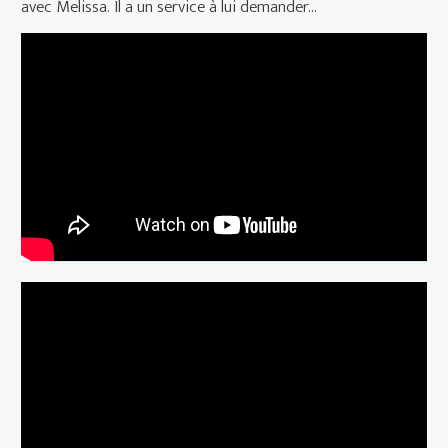
avec Melissa. Il a un service à lui demander...
BORGO de Stéphane Demoustier -
Extrait (2023)
“Indépendance(s) et Création” 2023
: Borgo