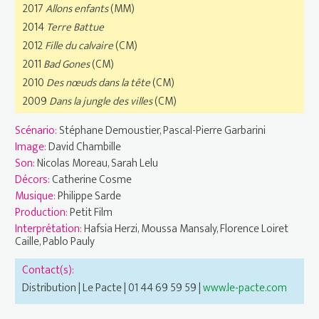
2017
Allons enfants
(MM)
2014
Terre Battue
2012
Fille du calvaire
(CM)
2011
Bad Gones
(CM)
2010
Des nœuds dans la tête
(CM)
2009
Dans la jungle des villes
(CM)
Scénario:
Stéphane Demoustier, Pascal-Pierre Garbarini
Image:
David Chambille
Son:
Nicolas Moreau, Sarah Lelu
Décors:
Catherine Cosme
Musique:
Philippe Sarde
Production:
Petit Film
Interprétation:
Hafsia Herzi, Moussa Mansaly, Florence Loiret
Caille, Pablo Pauly
Contact(s):
Distribution | Le Pacte | 01 44 69 59 59 |
www.le-pacte.com