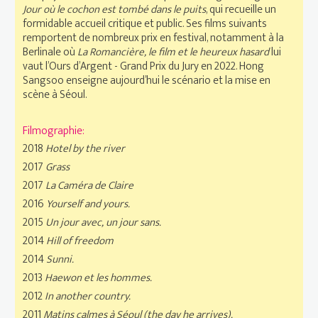
Jour où le cochon est tombé dans le puits
, qui recueille un
formidable accueil critique et public. Ses films suivants
remportent de nombreux prix en festival, notamment à la
Berlinale où
La Romancière, le film et le heureux hasard
lui
vaut l’Ours d’Argent - Grand Prix du Jury en 2022. Hong
Sangsoo enseigne aujourd’hui le scénario et la mise en
scène à Séoul.
Filmographie:
2018
Hotel by the river
2017
Grass
2017
La Caméra de Claire
2016
Yourself and yours.
2015
Un jour avec, un jour sans.
2014
Hill of freedom
2014
Sunni.
2013
Haewon et les hommes.
2012
In another country.
2011
Matins calmes à Séoul (the day he arrives).