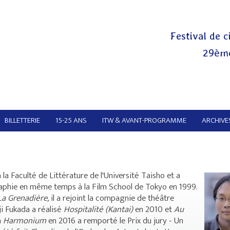
Festival de c
29ème
BILLETTERIE
15-25 ANS
ITW & AVANT-PROGRAMME
ARCHIVES
à la Faculté de Littérature de l'Université Taisho et a
phie en même temps à la Film School de Tokyo en 1999.
La Grenadière,
il a rejoint la compagnie de théâtre
i Fukada a réalisé
Hospitalité (Kantai)
en 2010 et
Au
m
Harmonium
en 2016 a remporté le Prix du jury - Un