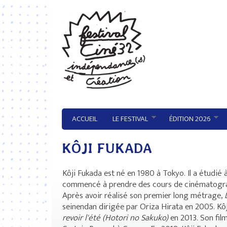
Aller au contenu principal
ACCUEIL
LE FESTIVAL
ÉDITION 2026
KÔJI FUKADA
Kôji Fukada est né en 1980 à Tokyo. Il a étudié 
commencé à prendre des cours de cinématogra
Après avoir réalisé son premier long métrage,
seinendan dirigée par Oriza Hirata en 2005. Kôj
revoir l'été (Hotori no Sakuko)
en 2013. Son fil