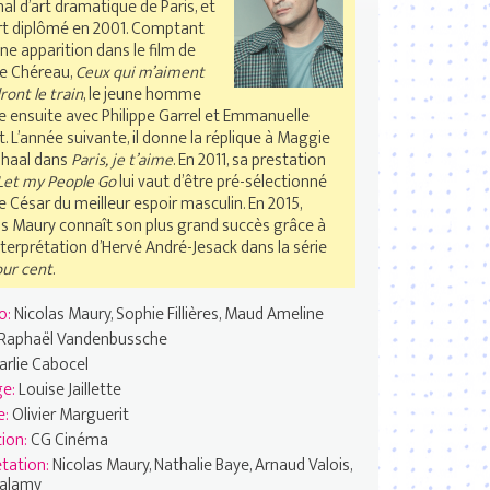
al d’art dramatique de Paris, et
rt diplômé en 2001. Comptant
ne apparition dans le film de
ce Chéreau,
Ceux qui m’aiment
ont le train
, le jeune homme
e ensuite avec Philippe Garrel et Emmanuelle
. L’année suivante, il donne la réplique à Maggie
nhaal dans
Paris, je t’aime
. En 2011, sa prestation
Let my People Go
lui vaut d’être pré-sélectionné
e César du meilleur espoir masculin. En 2015,
as Maury connaît son plus grand succès grâce à
terprétation d’Hervé André-Jesack dans la série
our cent
.
o:
Nicolas Maury, Sophie Fillières, Maud Ameline
Raphaël Vandenbussche
arlie Cabocel
ge:
Louise Jaillette
e:
Olivier Marguerit
ion:
CG Cinéma
étation:
Nicolas Maury, Nathalie Baye, Arnaud Valois,
Calamy