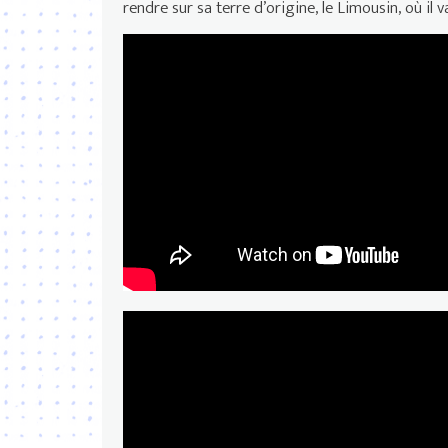
rendre sur sa terre d’origine, le Limousin, où il v
“Indépendance(s) et Création
GARÇON CHIFFON bande-anno