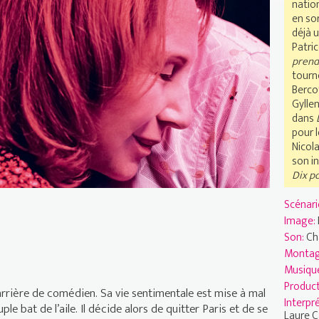
nation
en so
déjà u
Patri
prendr
tourn
Bercot
Gylle
dans
pour l
Nicol
son in
Dix p
Scénari
Image:
Son:
Ch
Monta
Musiqu
Product
 carrière de comédien. Sa vie sentimentale est mise à mal
Interpr
uple bat de l’aile. Il décide alors de quitter Paris et de se
Laure 