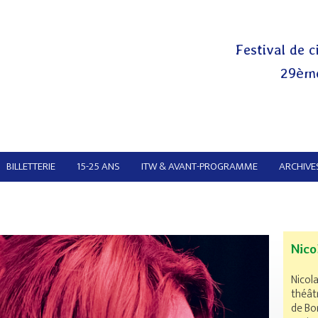
Festival de c
29ème
BILLETTERIE
15-25 ANS
ITW & AVANT-PROGRAMME
ARCHIVES
Nico
Nicol
théât
de Bo