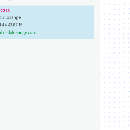
ct(s):
 du Losange
01 44 43 87 15
ilmsdulosange.com