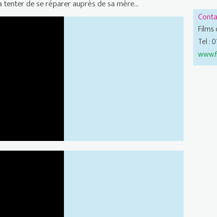
a tenter de se réparer auprès de sa mère...
Conta
Films
” 2020 : Garçon chiffon
Tel : 
www.f
nce officielle