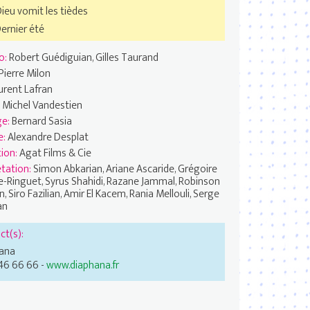
ieu vomit les tièdes
ernier été
o:
Robert Guédiguian, Gilles Taurand
Pierre Milon
urent Lafran
:
Michel Vandestien
ge:
Bernard Sasia
e:
Alexandre Desplat
ion:
Agat Films & Cie
étation:
Simon Abkarian, Ariane Ascaride, Grégoire
e-Ringuet, Syrus Shahidi, Razane Jammal, Robinson
, Siro Fazilian, Amir El Kacem, Rania Mellouli, Serge
an
ct(s):
ana
 46 66 66 -
www.diaphana.fr