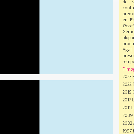
de s
conta
an et Ariane Ascaride pour "Une histoir
premi
en 19
Derni
Gérar
plupa
produ
Agat 
prése
rempor
Filmo
2023 E
2022 
-annonce
2019 
2017 L
2011 
2009 
2002 
1997 