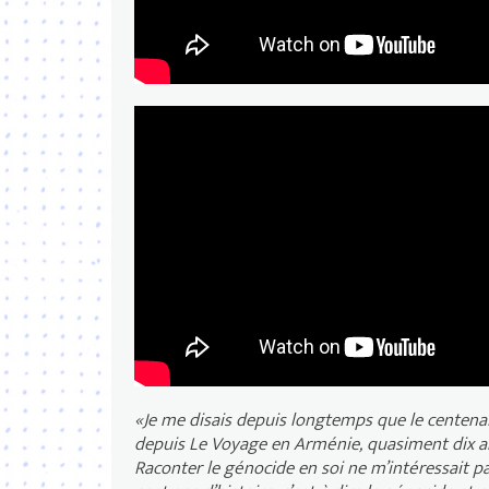
Festival "Indépendance(s) et
«Je me disais depuis longtemps que le centenaire
depuis Le Voyage en Arménie, quasiment dix ans
Raconter le génocide en soi ne m’intéressait pas