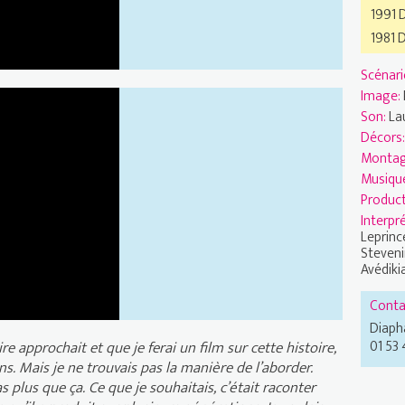
1991 D
1981 D
Scénari
Image:
Son:
La
 création" 2015 : Ouverture
Décors
Monta
Musiqu
Product
Interpr
Leprinc
Stevenin
Avédiki
Conta
Diaph
01 53
 approchait et que je ferai un film sur cette histoire,
. Mais je ne trouvais pas la manière de l’aborder.
 plus que ça. Ce que je souhaitais, c’était raconter