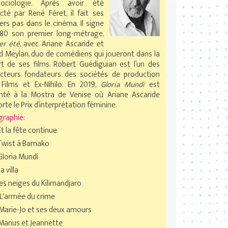
ociologie. Après avoir été
cté par René Féret, il fait ses
e de fou"
ers pas dans le cinéma. Il signe
80 son premier long-métrage,
er été
, avec Ariane Ascaride et
d Meylan, duo de comédiens qui joueront dans la
rt de ses films. Robert Guédiguian est l’un des
cteurs fondateurs des sociétés de production
Films et Ex-Nihilo. En 2019,
Gloria Mundi
est
nté à la Mostra de Venise où Ariane Ascaride
te le Prix d’interprétation féminine.
graphie:
t la fête continue
Twist à Bamako
Gloria Mundi
a villa
Les neiges du Kilimandjaro
L'armée du crime
Marie-Jo et ses deux amours
Marius et Jeannette