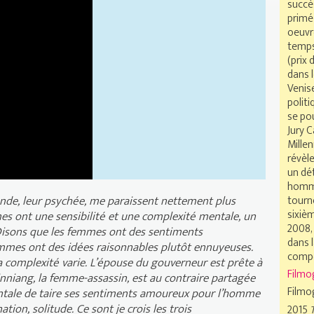
succès
primé 
ce
oeuvr
temps
(prix 
dans l
Venise
politi
se po
Jury 
Mille
révèle
un dét
homma
tourn
nde, leur psychée, me paraissent nettement plus
sixiè
s ont une sensibilité et une complexité mentale, un
2008,
 Disons que les femmes ont des sentiments
dans l
hommes ont des idées raisonnables plutôt ennuyeuses.
compé
a complexité varie. L’épouse du gouverneur est prête à
Filmo
inniang, la femme-assassin, est au contraire partagée
Filmo
entale de taire ses sentiments amoureux pour l’homme
tion, solitude. Ce sont je crois les trois
2015
T