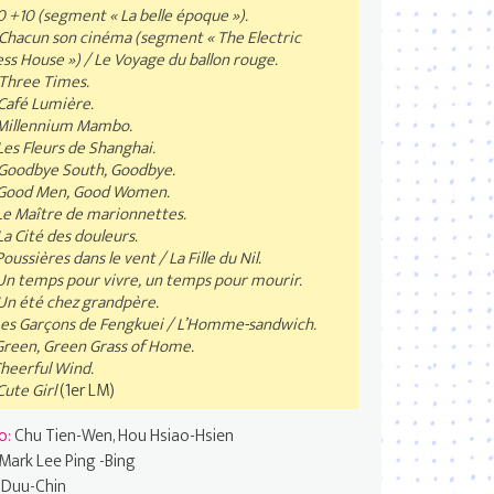
0 +10 (segment « La belle époque »).
Chacun son cinéma (segment « The Electric
ss House ») / Le Voyage du ballon rouge.
Three Times.
Café Lumière.
Millennium Mambo.
Les Fleurs de Shanghai.
Goodbye South, Goodbye.
Good Men, Good Women.
Le Maître de marionnettes.
a Cité des douleurs.
oussières dans le vent / La Fille du Nil.
Un temps pour vivre, un temps pour mourir.
Un été chez grandpère.
es Garçons de Fengkuei / L’Homme-sandwich.
Green, Green Grass of Home.
heerful Wind.
Cute Girl
(1er LM)
o:
Chu Tien-Wen, Hou Hsiao-Hsien
Mark Lee Ping -Bing
 Duu-Chin