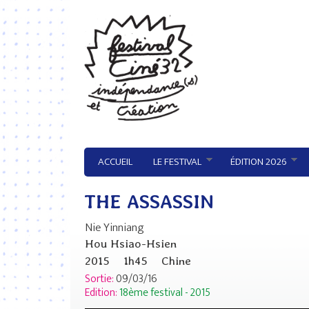
Aller au contenu principal
ACCUEIL
LE FESTIVAL
ÉDITION 2026
THE ASSASSIN
Nie Yinniang
Hou Hsiao-Hsien
2015
1h45
Chine
Sortie:
09/03/16
Edition:
18ème festival - 2015