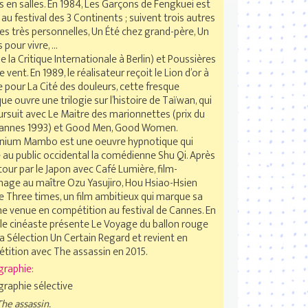
 en salles. En 1984, Les Garçons de Fengkuei est
au festival des 3 Continents ; suivent trois autres
es très personnelles, Un Été chez grand-père, Un
 pour vivre, …
de la Critique Internationale à Berlin) et Poussières
e vent. En 1989, le réalisateur reçoit le Lion d’or à
 pour La Cité des douleurs, cette fresque
que ouvre une trilogie sur l’histoire de Taïwan, qui
ursuit avec Le Maitre des marionnettes (prix du
Cannes 1993) et Good Men, Good Women.
nnium Mambo est une oeuvre hypnotique qui
 au public occidental la comédienne Shu Qi. Après
our par le Japon avec Café Lumière, film-
ge au maître Ozu Yasujiro, Hou Hsiao-Hsien
e Three times, un film ambitieux qui marque sa
me venue en compétition au festival de Cannes. En
 le cinéaste présente Le Voyage du ballon rouge
a Sélection Un Certain Regard et revient en
tition avec The assassin en 2015.
graphie:
graphie sélective
he assassin.