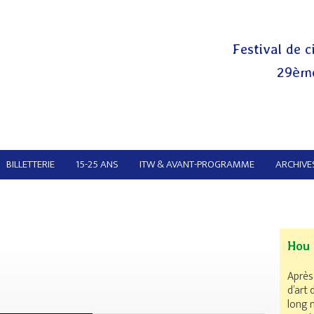
Festival de c
29ème
BILLETTERIE
15-25 ANS
ITW & AVANT-PROGRAMME
ARCHIVES
Hou 
Après
d’art
long 