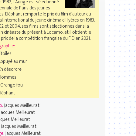
n 1982, L'Aurige est sélectionné
iennale de Paris des jeunes
es. Eléphant remporte le prix du film d'auteur du
al international du jeune cinéma d'Hyères en 1983.
2 et 2004, ses films sont sélectionnés dans la
n cinéaste du présent à Locarno, et il obtient le
prix de la compétition française du FID en 2021.
graphie:
toiles
Appuyé au mur
En désordre
 Hommes
l'Orange fou
Eléphant
o:
Jacques Meilleurat
Jacques Meilleurat
cques Meilleurat
:
Jacques Meilleurat
ge:
Jacques Meilleurat