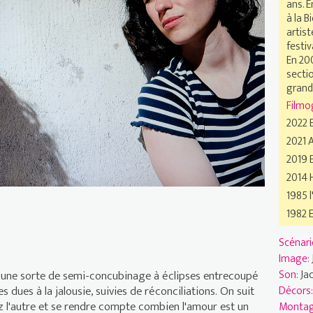
ans. E
à la B
artist
festiv
En 200
sectio
grand 
Filmo
2022 E
2021 
2019 
2014
1985 
1982 
Scénari
Image:
Son:
Ja
t une sorte de semi-concubinage à éclipses entrecoupé
Décors
es dues à la jalousie, suivies de réconciliations. On suit
z l'autre et se rendre compte combien l'amour est un
Monta