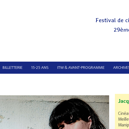
Festival de c
29ème
BILLETTERIE
15-25 ANS
ITW & AVANT-PROGRAMME
ARCHIVES
Jacq
Cinéa
Meille
Manip